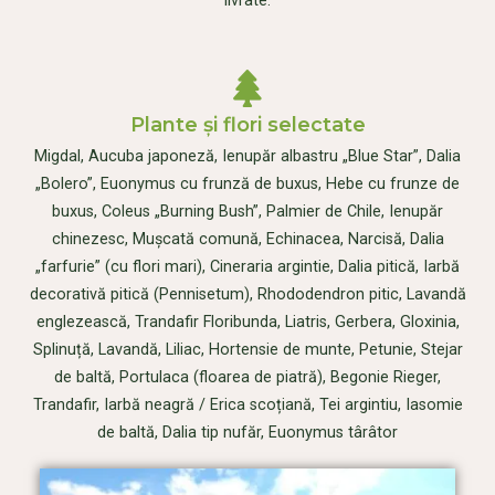
livrate.
Plante și flori selectate
Migdal, Aucuba japoneză, Ienupăr albastru „Blue Star”, Dalia
„Bolero”, Euonymus cu frunză de buxus, Hebe cu frunze de
buxus, Coleus „Burning Bush”, Palmier de Chile, Ienupăr
chinezesc, Mușcată comună, Echinacea, Narcisă, Dalia
„farfurie” (cu flori mari), Cineraria argintie, Dalia pitică, Iarbă
decorativă pitică (Pennisetum), Rhododendron pitic, Lavandă
englezească, Trandafir Floribunda, Liatris, Gerbera, Gloxinia,
Splinuță, Lavandă, Liliac, Hortensie de munte, Petunie, Stejar
de baltă, Portulaca (floarea de piatră), Begonie Rieger,
Trandafir, Iarbă neagră / Erica scoțiană, Tei argintiu, Iasomie
de baltă, Dalia tip nufăr, Euonymus târâtor