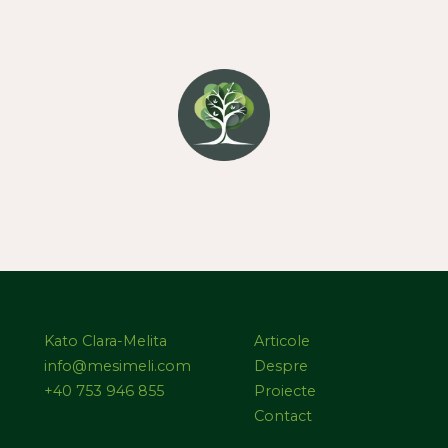
Kato Clara-Melita
Articole
info@mesimeli.com
Despre
+40 753 946 855
Proiecte
Contact