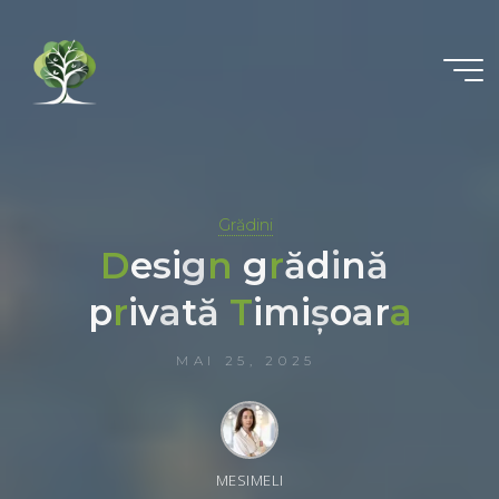
Grădini
D
e
s
i
g
n
g
r
ă
d
i
n
ă
p
r
i
v
a
t
ă
T
i
m
i
ș
o
a
r
a
MAI 25, 2025
MESIMELI