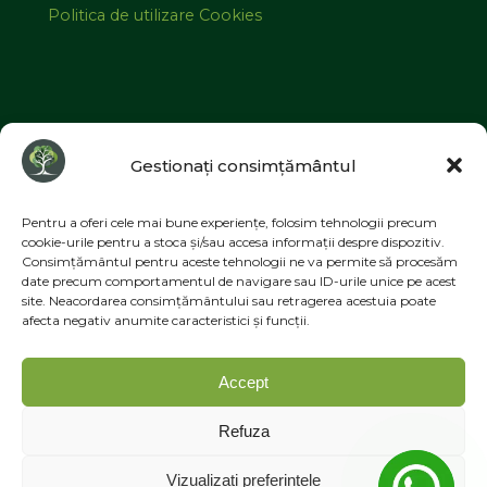
Politica de utilizare Cookies
©2026 MESIMELI | Designed by
ZIZONO
Gestionați consimțământul
Pentru a oferi cele mai bune experiențe, folosim tehnologii precum
cookie-urile pentru a stoca și/sau accesa informații despre dispozitiv.
Consimțământul pentru aceste tehnologii ne va permite să procesăm
Instagram
date precum comportamentul de navigare sau ID-urile unice pe acest
site. Neacordarea consimțământului sau retragerea acestuia poate
afecta negativ anumite caracteristici și funcții.
Facebook
TikTok
Accept
YouTube
Refuza
Vizualizați preferințele
Propulsată de
Bravada
&
WordPress
.