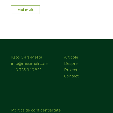
Mai mult
Kato Clara-Melita
Articole
info@mesimeli.com
Despre
+40 753 946 855
Proiecte
Contact
Politica de confidențialitate