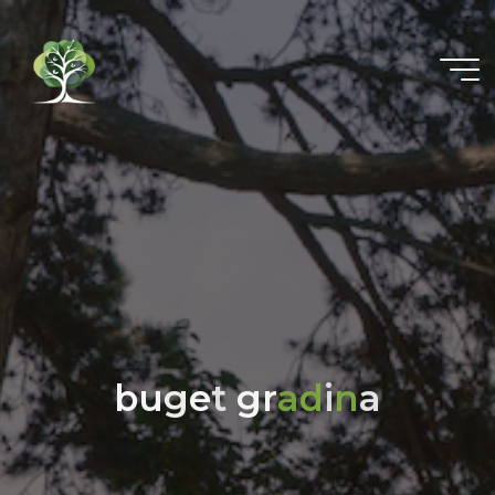
b
u
g
e
t
g
r
a
d
i
n
a