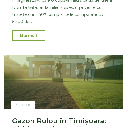
Imaginează-ți că e o după-amiază caldă de iulie în
Dumbrăvița, iar familia Popescu privește cu
tristețe cum 40% din plantele cumpărate cu
5.200 de…
Mai mult
Articole
Gazon Rulou în Timișoara: