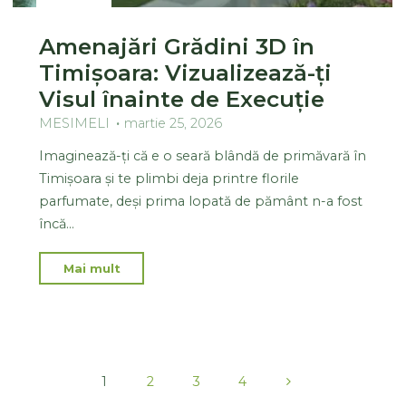
Amenajări Grădini 3D în
Timișoara: Vizualizează-ți
Visul înainte de Execuție
MESIMELI
martie 25, 2026
Imaginează-ți că e o seară blândă de primăvară în
Timișoara și te plimbi deja printre florile
parfumate, deși prima lopată de pământ n-a fost
încă…
Mai mult
1
2
3
4