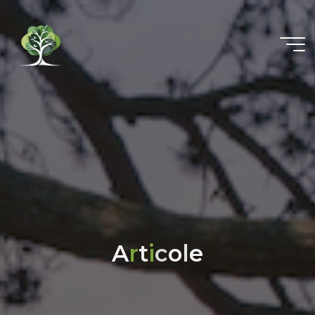
A
r
t
i
c
o
l
e