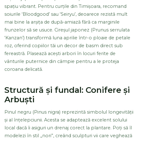
spațiu vibrant. Pentru curțile din Timișoara, recomand
soiurile ‘Bloodgood’ sau ‘Seiryu’, deoarece rezistă mult
mai bine la arșița de după-amiază fără ca marginile
frunzelor să se usuce. Cireșul japonez (Prunus serrulata
‘Kanzan’) transformă luna aprilie într-o ploaie de petale
roz, oferind copiilor tăi un decor de basm direct sub
fereastră. Plasează acești arbori în locuri ferite de
vânturile puternice din câmpie pentru a le proteja
coroana delicată.
Structură și fundal: Conifere și
Arbuști
Pinul negru (Pinus nigra) reprezintă simbolul longevității
și al înțelepciunii. Acesta se adaptează excelent solului
local dacă îi asiguri un drenaj corect la plantare. Poți să îl
modelezi în stil „nori”, creând sculpturi vii care veghează