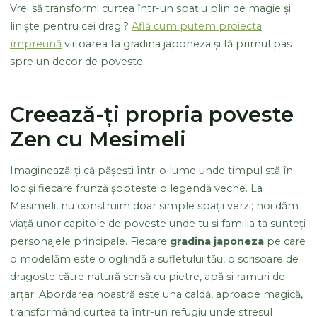
Vrei să transformi curtea într-un spațiu plin de magie și
liniște pentru cei dragi?
Află cum putem proiecta
împreună
viitoarea ta gradina japoneza și fă primul pas
spre un decor de poveste.
Creează-ți propria poveste
Zen cu Mesimeli
Imaginează-ți că pășești într-o lume unde timpul stă în
loc și fiecare frunză șoptește o legendă veche. La
Mesimeli, nu construim doar simple spații verzi; noi dăm
viață unor capitole de poveste unde tu și familia ta sunteți
personajele principale. Fiecare
gradina japoneza
pe care
o modelăm este o oglindă a sufletului tău, o scrisoare de
dragoste către natură scrisă cu pietre, apă și ramuri de
arțar. Abordarea noastră este una caldă, aproape magică,
transformând curtea ta într-un refugiu unde stresul