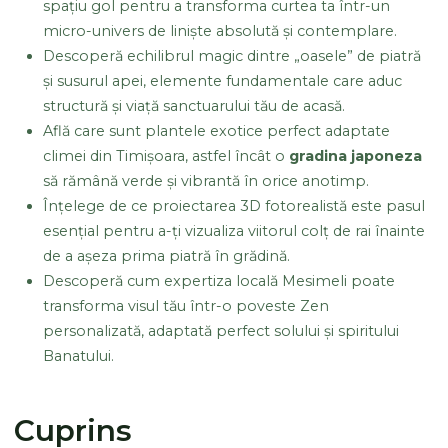
spațiu gol pentru a transforma curtea ta într-un
micro-univers de liniște absolută și contemplare.
Descoperă echilibrul magic dintre „oasele” de piatră
și susurul apei, elemente fundamentale care aduc
structură și viață sanctuarului tău de acasă.
Află care sunt plantele exotice perfect adaptate
climei din Timișoara, astfel încât o
gradina japoneza
să rămână verde și vibrantă în orice anotimp.
Înțelege de ce proiectarea 3D fotorealistă este pasul
esențial pentru a-ți vizualiza viitorul colț de rai înainte
de a așeza prima piatră în grădină.
Descoperă cum expertiza locală Mesimeli poate
transforma visul tău într-o poveste Zen
personalizată, adaptată perfect solului și spiritului
Banatului.
Cuprins