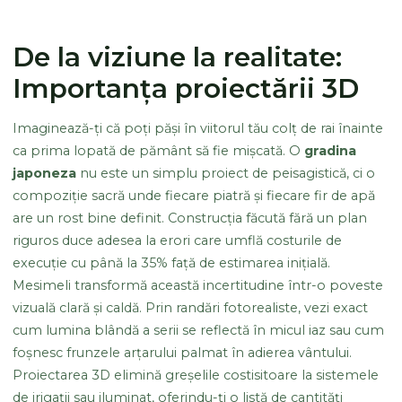
De la viziune la realitate:
Importanța proiectării 3D
Imaginează-ți că poți păși în viitorul tău colț de rai înainte
ca prima lopată de pământ să fie mișcată. O
gradina
japoneza
nu este un simplu proiect de peisagistică, ci o
compoziție sacră unde fiecare piatră și fiecare fir de apă
are un rost bine definit. Construcția făcută fără un plan
riguros duce adesea la erori care umflă costurile de
execuție cu până la 35% față de estimarea inițială.
Mesimeli transformă această incertitudine într-o poveste
vizuală clară și caldă. Prin randări fotorealiste, vezi exact
cum lumina blândă a serii se reflectă în micul iaz sau cum
foșnesc frunzele arțarului palmat în adierea vântului.
Proiectarea 3D elimină greșelile costisitoare la sistemele
de irigații sau iluminat, oferindu-ți o listă de cantități