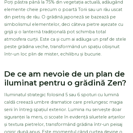
Poți păstra până la 75% din vegetația actuală, adăugând
elemente cheie precum o poartă Torii sau un râu uscat
din pietriș de râu. O grădină japoneză se bazează pe
simbolismul elementelor, deci câteva pietre așezate cu
grijă și o lanternă tradițională pot schimba total
atmosfera curții. Este ca și cum ai adăuga un praf de stele
peste grădina veche, transformând un spațiu obișnuit
într-un loc plin de mister, echilibru și bucurie.
De ce am nevoie de un plan de
iluminat pentru o grădină Zen?
Iluminatul strategic folosind 5 sau 6 spoturi cu lumină
caldă creează umbre dramatice care prelungesc magia
serii în întreg spațiul exterior. Lumina nu servește doar
siguranței la mers, ci scoate în evidență siluetele arțarilor
și textura pietrelor, transformând grădina într-un peisaj
oniric după apus. Este momentul când curtea devine o