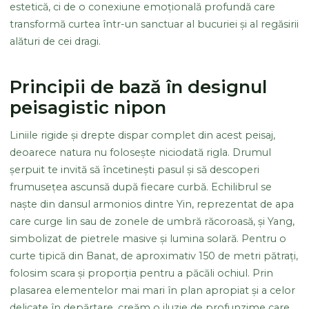
estetică, ci de o conexiune emoțională profundă care
transformă curtea într-un sanctuar al bucuriei și al regăsirii
alături de cei dragi.
Principii de bază în designul
peisagistic nipon
Liniile rigide și drepte dispar complet din acest peisaj,
deoarece natura nu folosește niciodată rigla. Drumul
șerpuit te invită să încetinești pasul și să descoperi
frumusețea ascunsă după fiecare curbă. Echilibrul se
naște din dansul armonios dintre Yin, reprezentat de apa
care curge lin sau de zonele de umbră răcoroasă, și Yang,
simbolizat de pietrele masive și lumina solară. Pentru o
curte tipică din Banat, de aproximativ 150 de metri pătrați,
folosim scara și proporția pentru a păcăli ochiul. Prin
plasarea elementelor mai mari în plan apropiat și a celor
delicate în depărtare, creăm o iluzie de profunzime care