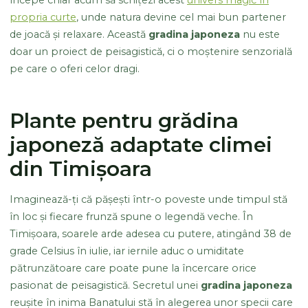
începe chiar acum să schițezi acest
univers magic în
propria curte
, unde natura devine cel mai bun partener
de joacă și relaxare. Această
gradina japoneza
nu este
doar un proiect de peisagistică, ci o moștenire senzorială
pe care o oferi celor dragi.
Plante pentru grădina
japoneză adaptate climei
din Timișoara
Imaginează-ți că pășești într-o poveste unde timpul stă
în loc și fiecare frunză spune o legendă veche. În
Timișoara, soarele arde adesea cu putere, atingând 38 de
grade Celsius în iulie, iar iernile aduc o umiditate
pătrunzătoare care poate pune la încercare orice
pasionat de peisagistică. Secretul unei
gradina japoneza
reușite în inima Banatului stă în alegerea unor specii care