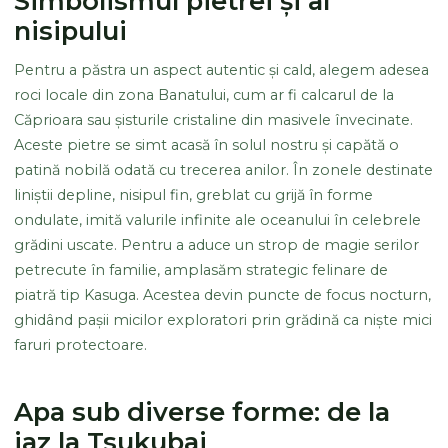
nisipului
Pentru a păstra un aspect autentic și cald, alegem adesea
roci locale din zona Banatului, cum ar fi calcarul de la
Căprioara sau șisturile cristaline din masivele învecinate.
Aceste pietre se simt acasă în solul nostru și capătă o
patină nobilă odată cu trecerea anilor. În zonele destinate
liniștii depline, nisipul fin, greblat cu grijă în forme
ondulate, imită valurile infinite ale oceanului în celebrele
grădini uscate. Pentru a aduce un strop de magie serilor
petrecute în familie, amplasăm strategic felinare de
piatră tip Kasuga. Acestea devin puncte de focus nocturn,
ghidând pașii micilor exploratori prin grădină ca niște mici
faruri protectoare.
Apa sub diverse forme: de la
iaz la Tsukubai