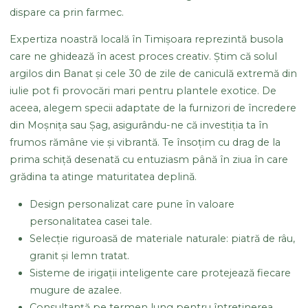
dispare ca prin farmec.
Expertiza noastră locală în Timișoara reprezintă busola
care ne ghidează în acest proces creativ. Știm că solul
argilos din Banat și cele 30 de zile de caniculă extremă din
iulie pot fi provocări mari pentru plantele exotice. De
aceea, alegem specii adaptate de la furnizori de încredere
din Moșnița sau Șag, asigurându-ne că investiția ta în
frumos rămâne vie și vibrantă. Te însoțim cu drag de la
prima schiță desenată cu entuziasm până în ziua în care
grădina ta atinge maturitatea deplină.
Design personalizat care pune în valoare
personalitatea casei tale.
Selecție riguroasă de materiale naturale: piatră de râu,
granit și lemn tratat.
Sisteme de irigații inteligente care protejează fiecare
mugure de azalee.
Consultanță pe termen lung pentru întreținerea