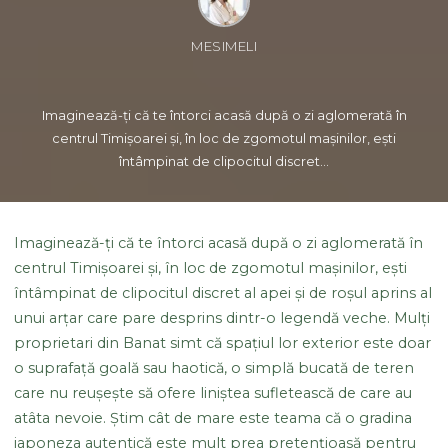
MESIMELI
Imaginează-ți că te întorci acasă după o zi aglomerată în
centrul Timișoarei și, în loc de zgomotul mașinilor, ești
întâmpinat de clipocitul discret...
Imaginează-ți că te întorci acasă după o zi aglomerată în
centrul Timișoarei și, în loc de zgomotul mașinilor, ești
întâmpinat de clipocitul discret al apei și de roșul aprins al
unui arțar care pare desprins dintr-o legendă veche. Mulți
proprietari din Banat simt că spațiul lor exterior este doar
o suprafață goală sau haotică, o simplă bucată de teren
care nu reușește să ofere liniștea sufletească de care au
atâta nevoie. Știm cât de mare este teama că o gradina
japoneza autentică este mult prea pretențioasă pentru