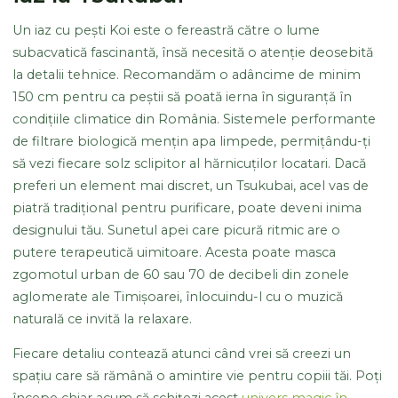
Un iaz cu pești Koi este o fereastră către o lume
subacvatică fascinantă, însă necesită o atenție deosebită
la detalii tehnice. Recomandăm o adâncime de minim
150 cm pentru ca peștii să poată ierna în siguranță în
condițiile climatice din România. Sistemele performante
de filtrare biologică mențin apa limpede, permițându-ți
să vezi fiecare solz sclipitor al hărnicuților locatari. Dacă
preferi un element mai discret, un Tsukubai, acel vas de
piatră tradițional pentru purificare, poate deveni inima
designului tău. Sunetul apei care picură ritmic are o
putere terapeutică uimitoare. Acesta poate masca
zgomotul urban de 60 sau 70 de decibeli din zonele
aglomerate ale Timișoarei, înlocuindu-l cu o muzică
naturală ce invită la relaxare.
Fiecare detaliu contează atunci când vrei să creezi un
spațiu care să rămână o amintire vie pentru copiii tăi. Poți