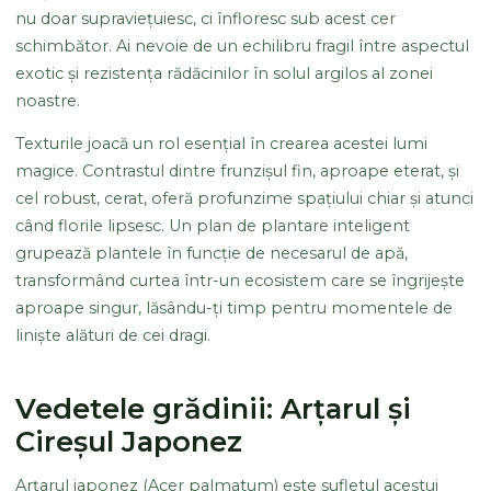
nu doar supraviețuiesc, ci înfloresc sub acest cer
schimbător. Ai nevoie de un echilibru fragil între aspectul
exotic și rezistența rădăcinilor în solul argilos al zonei
noastre.
Texturile joacă un rol esențial în crearea acestei lumi
magice. Contrastul dintre frunzișul fin, aproape eterat, și
cel robust, cerat, oferă profunzime spațiului chiar și atunci
când florile lipsesc. Un plan de plantare inteligent
grupează plantele în funcție de necesarul de apă,
transformând curtea într-un ecosistem care se îngrijește
aproape singur, lăsându-ți timp pentru momentele de
liniște alături de cei dragi.
Vedetele grădinii: Arțarul și
Cireșul Japonez
Arțarul japonez (Acer palmatum) este sufletul acestui