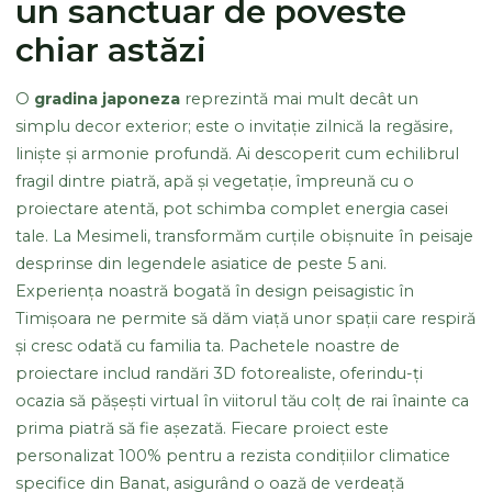
un sanctuar de poveste
chiar astăzi
O
gradina japoneza
reprezintă mai mult decât un
simplu decor exterior; este o invitație zilnică la regăsire,
liniște și armonie profundă. Ai descoperit cum echilibrul
fragil dintre piatră, apă și vegetație, împreună cu o
proiectare atentă, pot schimba complet energia casei
tale. La Mesimeli, transformăm curțile obișnuite în peisaje
desprinse din legendele asiatice de peste 5 ani.
Experiența noastră bogată în design peisagistic în
Timișoara ne permite să dăm viață unor spații care respiră
și cresc odată cu familia ta. Pachetele noastre de
proiectare includ randări 3D fotorealiste, oferindu-ți
ocazia să pășești virtual în viitorul tău colț de rai înainte ca
prima piatră să fie așezată. Fiecare proiect este
personalizat 100% pentru a rezista condițiilor climatice
specifice din Banat, asigurând o oază de verdeață