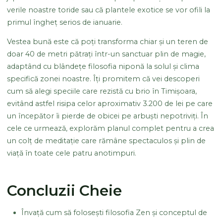
verile noastre toride sau că plantele exotice se vor ofili la
primul îngheț serios de ianuarie.
Vestea bună este că poți transforma chiar și un teren de
doar 40 de metri pătrați într-un sanctuar plin de magie,
adaptând cu blândețe filosofia niponă la solul și clima
specifică zonei noastre. Îți promitem că vei descoperi
cum să alegi speciile care rezistă cu brio în Timișoara,
evitând astfel risipa celor aproximativ 3.200 de lei pe care
un începător îi pierde de obicei pe arbuști nepotriviți. În
cele ce urmează, explorăm planul complet pentru a crea
un colț de meditație care rămâne spectaculos și plin de
viață în toate cele patru anotimpuri.
Concluzii Cheie
Învață cum să folosești filosofia Zen și conceptul de