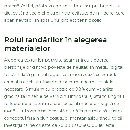
precisă. Astfel, păstrezi controlul total asupra bugetului
tău, evitând acele cheltuieli neprevăzute de mii de lei care
apar inevitabil în lipsa unui proiect tehnic solid.
Rolul randărilor în alegerea
materialelor
Alegerea texturilor potrivite seamănă cu alegerea
personajelor dintr-o poveste de neuitat. În mediul digital,
testăm dacă granitul rugos se armonizează cu verdele
crud al mușchiului înainte de a comanda materialele
necesare. Simulăm cu precizie de 98% cum va arăta
grădina ta în serile de vară din Timișoara, ajustând unghiul
reflectoarelor pentru a crea acea atmosferă magică ce
invită la introspecție. Această etapă îți permite să ajustezi
conceptul fără niciun cost suplimentar, asigurându-te că
investiția ta, fie că este de 20.000 sau 60.000 lei, este