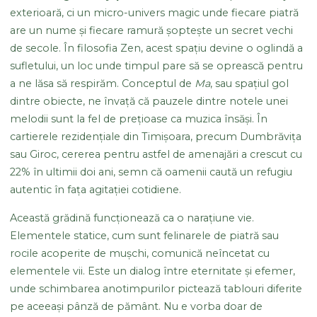
exterioară, ci un micro-univers magic unde fiecare piatră
are un nume și fiecare ramură șoptește un secret vechi
de secole. În filosofia Zen, acest spațiu devine o oglindă a
sufletului, un loc unde timpul pare să se oprească pentru
a ne lăsa să respirăm. Conceptul de
Ma
, sau spațiul gol
dintre obiecte, ne învață că pauzele dintre notele unei
melodii sunt la fel de prețioase ca muzica însăși. În
cartierele rezidențiale din Timișoara, precum Dumbrăvița
sau Giroc, cererea pentru astfel de amenajări a crescut cu
22% în ultimii doi ani, semn că oamenii caută un refugiu
autentic în fața agitației cotidiene.
Această grădină funcționează ca o narațiune vie.
Elementele statice, cum sunt felinarele de piatră sau
rocile acoperite de mușchi, comunică neîncetat cu
elementele vii. Este un dialog între eternitate și efemer,
unde schimbarea anotimpurilor pictează tablouri diferite
pe aceeași pânză de pământ. Nu e vorba doar de