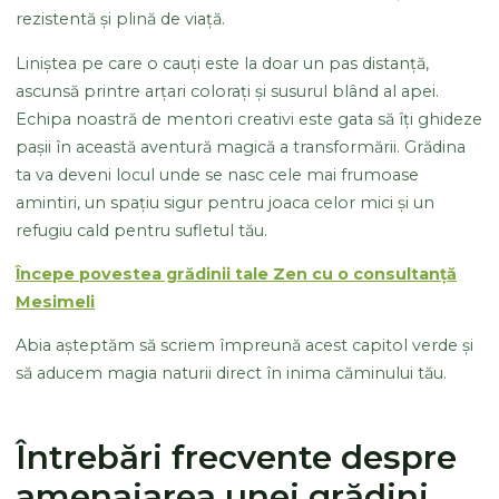
rezistentă și plină de viață.
Liniștea pe care o cauți este la doar un pas distanță,
ascunsă printre arțari colorați și susurul blând al apei.
Echipa noastră de mentori creativi este gata să îți ghideze
pașii în această aventură magică a transformării. Grădina
ta va deveni locul unde se nasc cele mai frumoase
amintiri, un spațiu sigur pentru joaca celor mici și un
refugiu cald pentru sufletul tău.
Începe povestea grădinii tale Zen cu o consultanță
Mesimeli
Abia așteptăm să scriem împreună acest capitol verde și
să aducem magia naturii direct în inima căminului tău.
Întrebări frecvente despre
amenajarea unei grădini