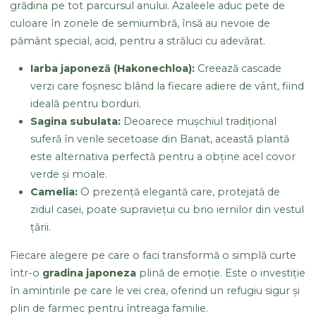
grădina pe tot parcursul anului. Azaleele aduc pete de
culoare în zonele de semiumbră, însă au nevoie de
pământ special, acid, pentru a străluci cu adevărat.
Iarba japoneză (Hakonechloa):
Creează cascade
verzi care foșnesc blând la fiecare adiere de vânt, fiind
ideală pentru borduri.
Sagina subulata:
Deoarece mușchiul tradițional
suferă în verile secetoase din Banat, această plantă
este alternativa perfectă pentru a obține acel covor
verde și moale.
Camelia:
O prezență elegantă care, protejată de
zidul casei, poate supraviețui cu brio iernilor din vestul
țării.
Fiecare alegere pe care o faci transformă o simplă curte
într-o
gradina japoneza
plină de emoție. Este o investiție
în amintirile pe care le vei crea, oferind un refugiu sigur și
plin de farmec pentru întreaga familie.