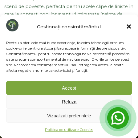
scenă de poveste, perfectă pentru acele clipe de liniște în
care le șoptești copiilor aventuri minunate înainte de
culcare.
Gestionați consimțământul
#
amenajari gradini Timisoara
#
design exterior
#
filosofie Zen
#
gradina japoneza
#
gradina zen
Pentru a oferi cele mai bune experiențe, folosim tehnologii precum
cookie-urile pentru a stoca și/sau accesa informații despre dispozitiv.
#
peisagistica
#
plante exotice rezistente
Consimțământul pentru aceste tehnologii ne va permite să procesăm
date precum comportamentul de navigare sau ID-urile unice pe acest
#
proiectare 3D gradina
site. Neacordarea consimțământului sau retragerea acestuia poate
afecta negativ anumite caracteristici și funcții.
Accept
Refuza
Vizualizați preferințele
ANTERIOR
Preț Amenajare Grădină în
Politica de utilizare Cookies
Timișoara: Ghid de Costuri și