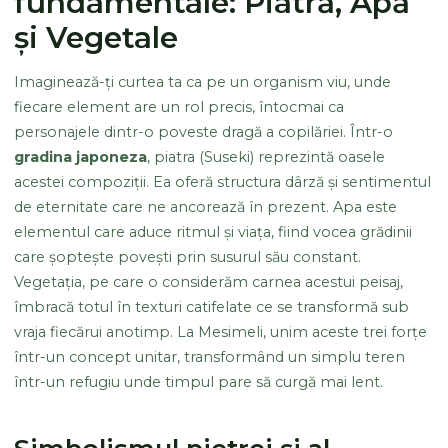
fundamentale: Piatră, Apă
și Vegetale
Imaginează-ți curtea ta ca pe un organism viu, unde
fiecare element are un rol precis, întocmai ca
personajele dintr-o poveste dragă a copilăriei. Într-o
gradina japoneza
, piatra (Suseki) reprezintă oasele
acestei compoziții. Ea oferă structura dârză și sentimentul
de eternitate care ne ancorează în prezent. Apa este
elementul care aduce ritmul și viața, fiind vocea grădinii
care șoptește povești prin susurul său constant.
Vegetația, pe care o considerăm carnea acestui peisaj,
îmbracă totul în texturi catifelate ce se transformă sub
vraja fiecărui anotimp. La Mesimeli, unim aceste trei forțe
într-un concept unitar, transformând un simplu teren
într-un refugiu unde timpul pare să curgă mai lent.
Simbolismul pietrei și al