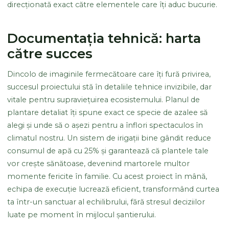
direcționată exact către elementele care îți aduc bucurie.
Documentația tehnică: harta
către succes
Dincolo de imaginile fermecătoare care îți fură privirea,
succesul proiectului stă în detaliile tehnice invizibile, dar
vitale pentru supraviețuirea ecosistemului. Planul de
plantare detaliat îți spune exact ce specie de azalee să
alegi și unde să o așezi pentru a înflori spectaculos în
climatul nostru. Un sistem de irigații bine gândit reduce
consumul de apă cu 25% și garantează că plantele tale
vor crește sănătoase, devenind martorele multor
momente fericite în familie. Cu acest proiect în mână,
echipa de execuție lucrează eficient, transformând curtea
ta într-un sanctuar al echilibrului, fără stresul deciziilor
luate pe moment în mijlocul șantierului.