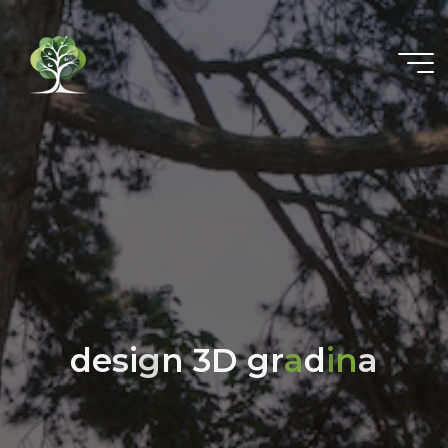
d
e
s
i
g
n
3
D
g
r
a
d
i
n
a