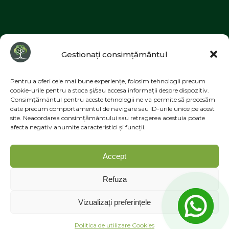
©2026 MESIMELI | Designed by
ZIZONO
Gestionați consimțământul
Pentru a oferi cele mai bune experiențe, folosim tehnologii precum
cookie-urile pentru a stoca și/sau accesa informații despre dispozitiv.
Consimțământul pentru aceste tehnologii ne va permite să procesăm
Instagram
date precum comportamentul de navigare sau ID-urile unice pe acest
site. Neacordarea consimțământului sau retragerea acestuia poate
afecta negativ anumite caracteristici și funcții.
Facebook
TikTok
Accept
YouTube
Refuza
Vizualizați preferințele
Propulsată de
Bravada
&
WordPress
.
Politica de utilizare Cookies