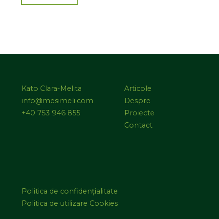
Kato Clara-Melita
Articole
info@mesimeli.com
Despre
+40 753 946 855
Proiecte
Contact
Politica de confidențialitate
Politica de utilizare Cookies