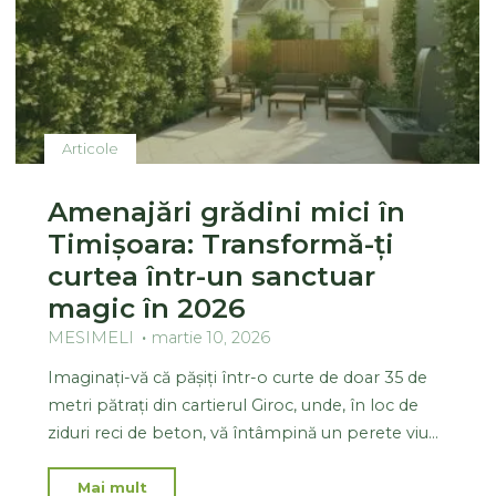
Articole
Amenajări grădini mici în
Timișoara: Transformă-ți
curtea într-un sanctuar
magic în 2026
MESIMELI
martie 10, 2026
Imaginați-vă că pășiți într-o curte de doar 35 de
metri pătrați din cartierul Giroc, unde, în loc de
ziduri reci de beton, vă întâmpină un perete viu…
Mai mult