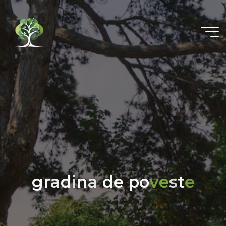
g
r
a
d
i
n
a
d
e
p
o
v
e
s
t
e