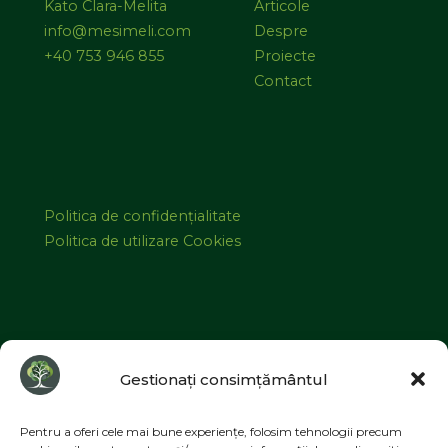
Kato Clara-Melita
Articole
info@mesimeli.com
Despre
+40 753 946 855
Proiecte
Contact
Politica de confidențialitate
Politica de utilizare Cookies
©2026 MESIMELI | Designed by
ZIZONO
Gestionați consimțământul
Pentru a oferi cele mai bune experiențe, folosim tehnologii precum