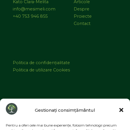
Kato Clara-Melita
Articole
info@mesimeli.com
Despre
+40 753 946 855
Proiecte
Contact
Politica de confidențialitate
Politica de utilizare Cookies
©2026 MESIMELI | Designed by
ZIZONO
Gestionați consimțământul
Pentru a oferi cele mai bune experiențe, folosim tehnologii precum