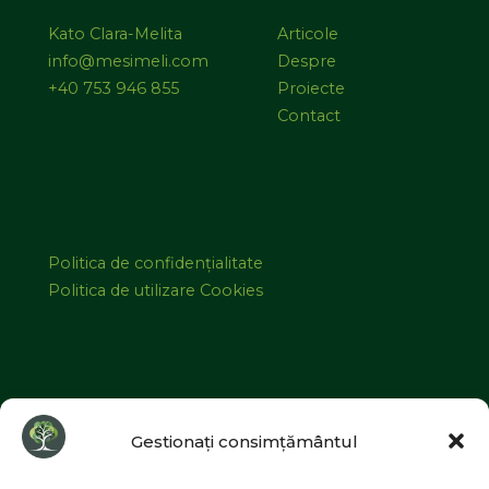
Kato Clara-Melita
Articole
info@mesimeli.com
Despre
+40 753 946 855
Proiecte
Contact
Politica de confidențialitate
Politica de utilizare Cookies
©2026 MESIMELI | Designed by
ZIZONO
Gestionați consimțământul