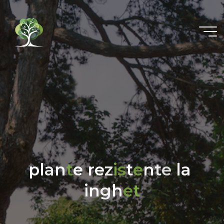
p
l
a
n
t
e
r
e
z
i
s
t
e
n
t
e
l
a
i
n
g
h
e
t