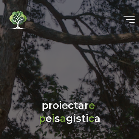
p
r
o
i
e
c
t
a
r
e
p
e
i
s
a
g
i
s
t
i
c
a